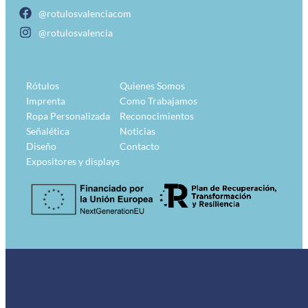
@rotulosvalenciacom
@rotulosvalencia
Rótulos
Quienes Somos
Imprenta
Como Trabajamos
Ropa Personalizada
Reconocimientos
Señalética
Noticias
Diseño
Contacto
Expositores y displays