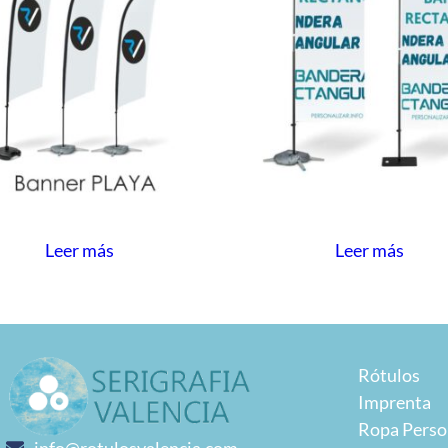
Leer más
Leer más
Rótulos
Imprenta
Ropa Perso