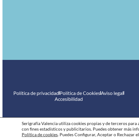
Política de privacidad
Política de Cookies
Aviso legal
Accesibilidad
Serigrafía Valencia utiliza cookies propias y de terceros para
con fines estadísticos y publicitarios. Puedes obtener más i
Política de cookies
. Puedes Configurar, Aceptar o Rechazar el