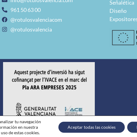
info@rotulosvalencia.com
Señalética
961 50 63 00
Diseño
Expositores
@rotulosvalenciacom
@rotulosvalencia
 analizar tu navegación
nformación en nuestra
Aceptar todas las cookies
 uso de estas cookies.