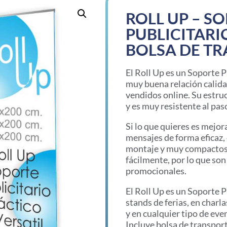
ROLL UP – S
PUBLICITARI
BOLSA DE T
El Roll Up es un Soporte P
muy buena relación calida
vendidos online. Su estru
y es muy resistente al pas
Si lo que quieres es mejor
mensajes de forma eficaz, 
montaje y muy compactos. 
fácilmente, por lo que son
promocionales.
El Roll Up es un Soporte P
stands de ferias, en charl
y en cualquier tipo de eve
Incluye bolsa de transport