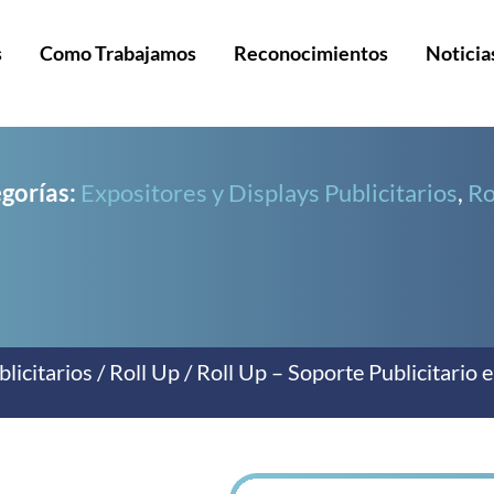
s
Como Trabajamos
Reconocimientos
Noticia
gorías:
Expositores y Displays Publicitarios
,
Ro
licitarios
/
Roll Up
/ Roll Up – Soporte Publicitario 