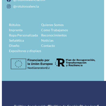
@rotulosvalencia
Rótulos
Quienes Somos
Imprenta
Como Trabajamos
Ropa Personalizada
Reconocimientos
Señalética
Noticias
Diseño
Contacto
Expositores y displays