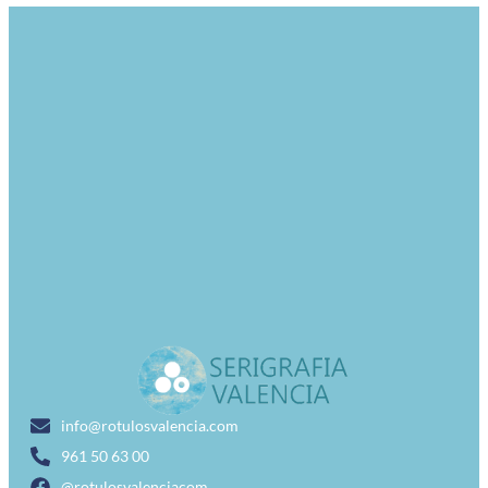
info@rotulosvalencia.com
961 50 63 00
@rotulosvalenciacom